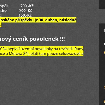
ělí 7
00,-Kč
ž 3
00
,
-Kč
i
150,
-
Kč
enského příspěvku je 30. duben, následně
.
nový ceník povolenek !!!
2024 neplatí územní povolenky na revírech Rady
ice a Morava 24), platí tam pouze celosvazové a