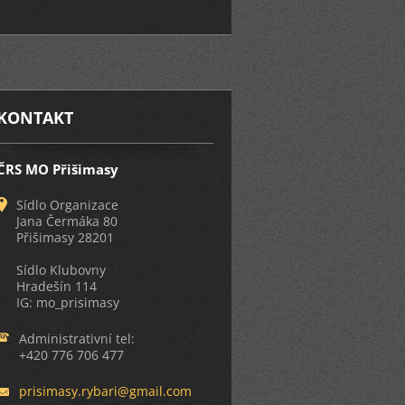
KONTAKT
ČRS MO Přišimasy
Sídlo Organizace
Jana Čermáka 80
Přišimasy 28201
Sídlo Klubovny
Hradešín 114
IG: mo_prisimasy
Administrativní tel:
+420 776 706 477
prisimas
y.rybari
@gmail.c
om