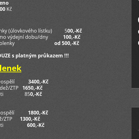
seno
500
Kč
lenky (úlovkového lístku) 5
00,-K
č
y mimo výdejní dobu/dny
100,-Kč
abavené povolenky
od 500,-Kč
UZE s platným průkazem !!!
lenek
pělí
3400,-Kč
ZTP
1650,-Kč
ěti 85
0,-Kč
ospělí
1800,-Kč
ž/ZTP
1300,-Kč
ti
600,-Kč