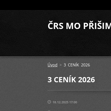
ČRS MO PŘIŠI
Úvod
>
3 CENÍK 2026
3 CENÍK 2026
18.12.2025 17:00