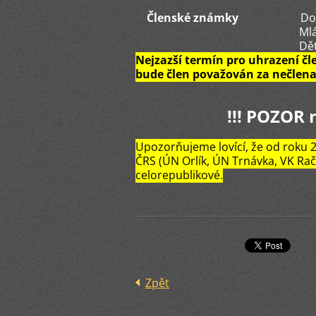
Členské známky
Dosp
Mláde
Dět
Nejzazší termín pro uhrazení čl
bude člen považován za nečlena
!!! POZOR 
Upozorňujeme lovící, že od roku 
ČRS (ÚN Orlík, ÚN Trnávka, VK Rač
celorepublikové.
Zpět