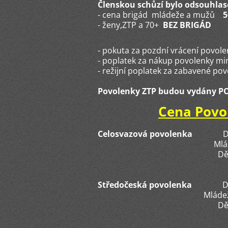
Členskou schůzí bylo odsouhla
- cena brigád mládeže a mužů
- ženy,ZTP a 70+
BEZ BRIGÁD
- pokuta za pozdní vrácení povo
- poplatek za nákup povolenk
- režijní poplatek za z
Povolenky ZTP budou vydány PO
Cena Povo
Celosvazová povolenka
Dos
Mládež/
D
Středočeská povolenka
D
Mláde
Dě